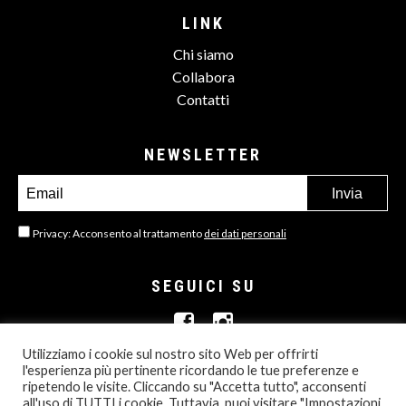
LINK
Chi siamo
Collabora
Contatti
NEWSLETTER
Privacy: Acconsento al trattamento
dei dati personali
SEGUICI SU
Utilizziamo i cookie sul nostro sito Web per offrirti
l'esperienza più pertinente ricordando le tue preferenze e
ripetendo le visite. Cliccando su "Accetta tutto", acconsenti
all'uso di TUTTI i cookie. Tuttavia, puoi visitare "Impostazioni