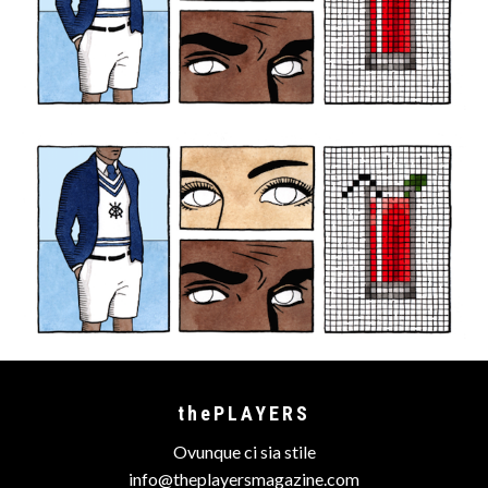
thePLAYERS
Ovunque ci sia stile
info@theplayersmagazine.com