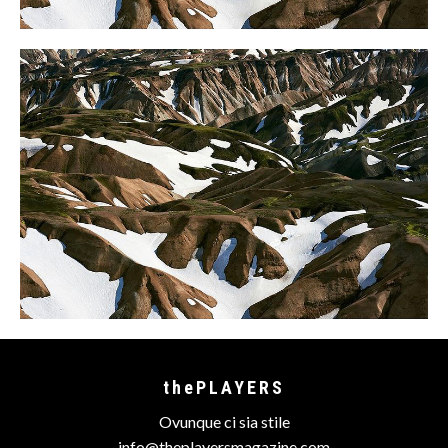
thePLAYERS
Ovunque ci sia stile
info@theplayersmagazine.com