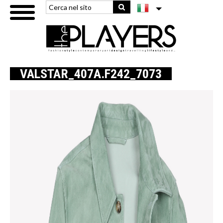
VALSTAR_407A.F242_7073