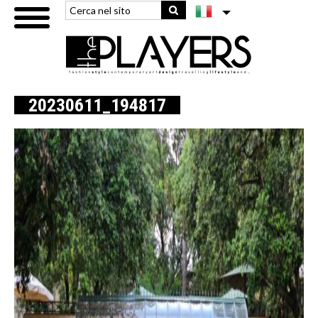
20230611_194817