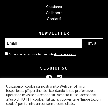
Chi siamo
Collabora
Contatti
NEWSLETTER
Privacy: Acconsento al trattamento
dei dati personali
SEGUICI SU
Utilizziamo i cookie sul nostro sito Web per offrirti
l'esperienza più pertinente ricordando le tue preferenze e
ripetendo le visite. Cliccando su "Accetta tutto", acconsenti
all'uso di TUTTI i cookie. Tuttavia, puoi visitare "Impostazioni
© 2013- 2026 ALL RIGHTS RESERVED
cookie" per fornire un consenso controllato.