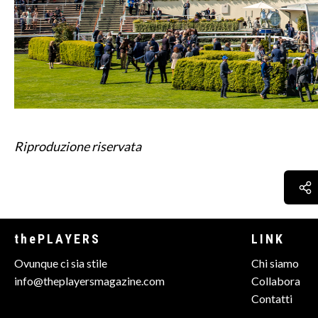
Riproduzione riservata
thePLAYERS
LINK
Ovunque ci sia stile
Chi siamo
info@theplayersmagazine.com
Collabora
Contatti