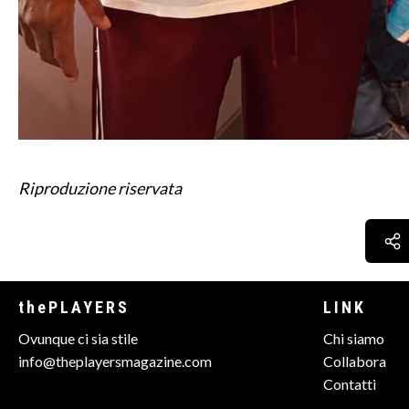
Riproduzione riservata
thePLAYERS
LINK
Ovunque ci sia stile
Chi siamo
info@theplayersmagazine.com
Collabora
Contatti