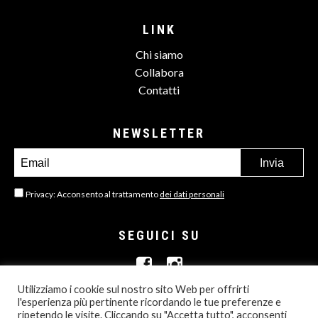
LINK
Chi siamo
Collabora
Contatti
NEWSLETTER
Privacy: Acconsento al trattamento
dei dati personali
SEGUICI SU
Utilizziamo i cookie sul nostro sito Web per offrirti
l'esperienza più pertinente ricordando le tue preferenze e
ripetendo le visite. Cliccando su "Accetta tutto", acconsenti