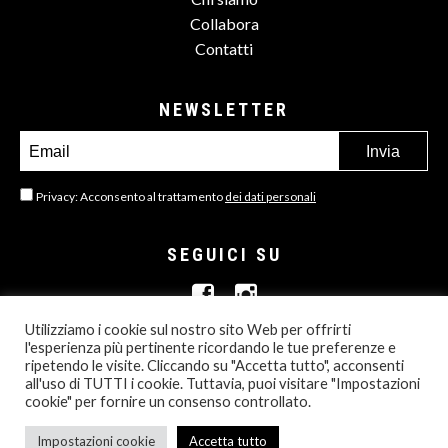
Collabora
Contatti
NEWSLETTER
Privacy: Acconsento al trattamento
dei dati personali
SEGUICI SU
Utilizziamo i cookie sul nostro sito Web per offrirti
l'esperienza più pertinente ricordando le tue preferenze e
ripetendo le visite. Cliccando su "Accetta tutto", acconsenti
all'uso di TUTTI i cookie. Tuttavia, puoi visitare "Impostazioni
© 2013- 2026 ALL RIGHTS RESERVED
cookie" per fornire un consenso controllato.
PRIVACY POLICY
Impostazioni cookie
Accetta tutto
BORN IN MAMASTUDIOS