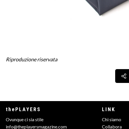
Riproduzione riservata
thePLAYERS
LINK
Ovunque ci sia stile
Chi siamo
info@theplayersmagazine.com
Collabora