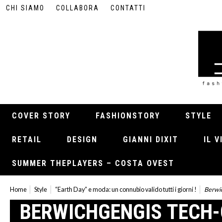
CHI SIAMO
COLLABORA
CONTATTI
COVER STORY
FASHIONSTORY
STYLE
RETAIL
DESIGN
GIANNI DIXIT
IL 
SUMMER THEPLAYERS – COSTA OVEST
Home
Style
“Earth Day” e moda: un connubio valido tutti i giorni !
Berwi
BERWICHGENGIS TECH-