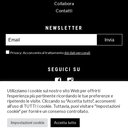
Collabora
Contatti
NEWSLETTER
Privacy: Acconsento al trattamento
dei dati personali
SEGUICI SU
Utilizziamo i cookie sul nostro sito Web per offrirti
l'esperienza più pertinente ricordando le tue preferenze e
ripetendo le visite. Cliccando su "Accetta tutto", acconsenti
all'uso di TUTTI i cookie. Tuttavia, puoi visitare "Impostazioni
© 2013- 2026 ALL RIGHTS RESERVED
cookie" per fornire un consenso controllato.
PRIVACY POLICY
Impostazioni cookie
Accetta tutto
BORN IN MAMASTUDIOS