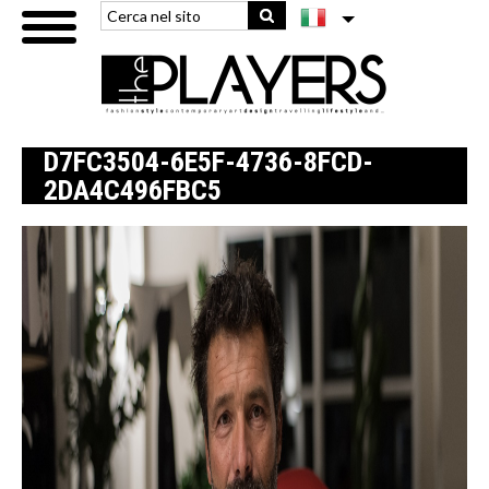
D7FC3504-6E5F-4736-8FCD-
2DA4C496FBC5