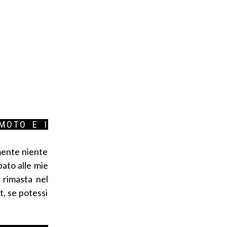
MOTO E I
amente niente
pato alle mie
 rimasta nel
t, se potessi