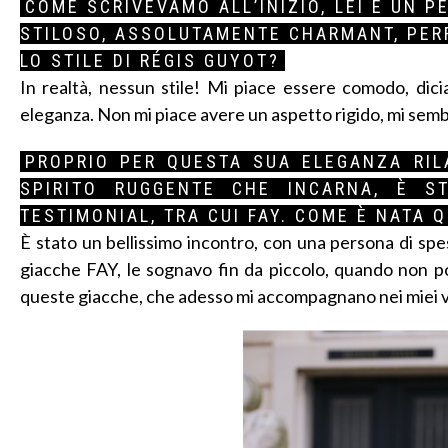
COME SCRIVEVAMO ALL’INIZIO, LEI È UN 
STILOSO, ASSOLUTAMENTE CHARMANT, PERF
LO STILE DI RÉGIS GUYOT?
In realtà, nessun stile! Mi piace essere comodo, dic
eleganza. Non mi piace avere un aspetto rigido, mi sem
PROPRIO PER QUESTA SUA ELEGANZA RIL
SPIRITO RUGGENTE CHE INCARNA, È S
TESTIMONIAL, TRA CUI FAY. COME È NATA
È stato un bellissimo incontro, con una persona di sp
giacche FAY, le sognavo fin da piccolo, quando non p
queste giacche, che adesso mi accompagnano nei miei v