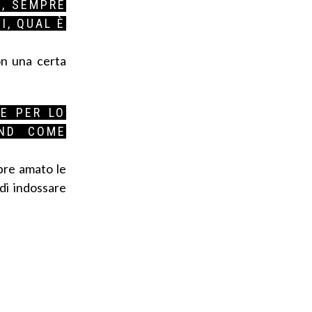
E, SEMPRE
I, QUAL È
on una certa
 E PER LO
AND COME
pre amato le
di indossare