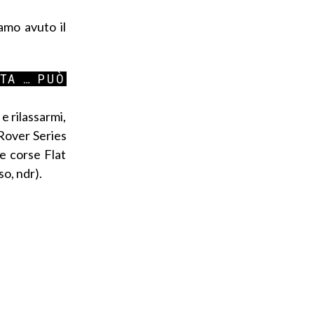
amo avuto il
STA … PUÒ
e rilassarmi,
 Rover Series
Le corse Flat
o, ndr).