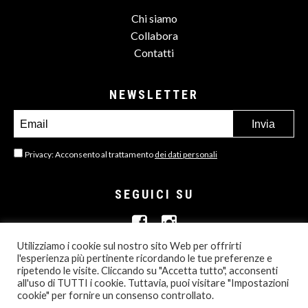
Chi siamo
Collabora
Contatti
NEWSLETTER
Privacy: Acconsento al trattamento
dei dati personali
SEGUICI SU
Utilizziamo i cookie sul nostro sito Web per offrirti
l'esperienza più pertinente ricordando le tue preferenze e
ripetendo le visite. Cliccando su "Accetta tutto", acconsenti
all'uso di TUTTI i cookie. Tuttavia, puoi visitare "Impostazioni
© 2013- 2026 ALL RIGHTS RESERVED
cookie" per fornire un consenso controllato.