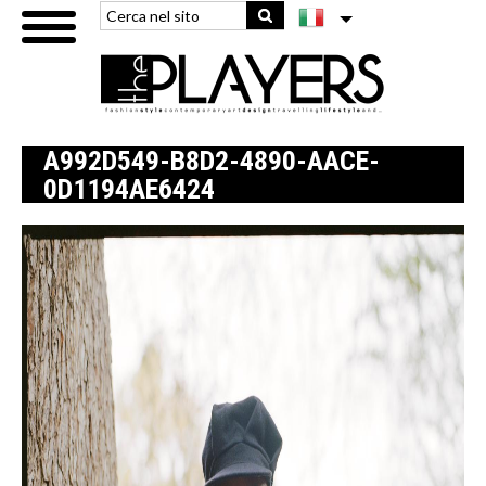
A992D549-B8D2-4890-AACE-
0D1194AE6424