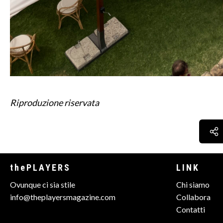
Riproduzione riservata
thePLAYERS
LINK
Ovunque ci sia stile
Chi siamo
info@theplayersmagazine.com
Collabora
Contatti