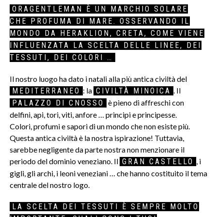
ORAGENTLEMAN È UN MARCHIO SOLARE
CHE PROFUMA DI MARE. OSSERVANDO IL
MONDO DA HERAKLION, CRETA, COME VIENE
INFLUENZATA LA SCELTA DELLE LINEE, DEI
TESSUTI, DEI COLORI …
Il nostro luogo ha dato i natali alla più antica civiltà del
: la
. Il
MEDITERRANEO
CIVILTÀ MINOICA
è pieno di affreschi con
PALAZZO DI CNOSSO
delfini, api, tori, viti, anfore … principi e principesse.
Colori, profumi e sapori di un mondo che non esiste più.
Questa antica civiltà è la nostra ispirazione! Tuttavia,
sarebbe negligente da parte nostra non menzionare il
periodo del dominio veneziano. Il
, i
GRAN CASTELLO
gigli, gli archi, i leoni veneziani … che hanno costituito il tema
centrale del nostro logo.
LA SCELTA DEI TESSUTI È SEMPRE MOLTO