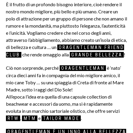
È il frutto di un profondo bisogno interiore, cioè rendere il
nostro mondo migliore, più bello e più umano. Creare un
polo di attrazione per un gruppo di persone che non amano il
rumore e la mondanità, ma piuttosto l’eleganza, l’autenticità
e l’unicità. Vogliamo credere che nel corso degli anni,
attraverso l’abbigliamento, abbiamo creato un’isola di etica,
di bellezza e cultura … un
ORAGENTLEMAN FRIEND
che rende omaggio alla
!
CLUB
GRANDE BELLEZZA
Ciò non sorprende, perché
è ‘nato’
ORAGENTLEMAN
circa dieci anni fa in compagnia del mio migliore amico, il
mio cane Toby … su una spiaggia di Creta di fronte al Mare
Madre, sotto i raggi del Dio Sole!
All’epoca l’idea era quella di una capsule collection di
beachwear e accessori da uomo, ma si è rapidamente
evoluta in un marchio sartoriale olistico, che offre servizi
,
e
.
RTW
MTM
TAILOR MADE
ORAGENTLEMAN È UN INNO ALLA BELLEZZA