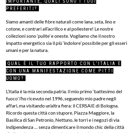
IMPORTANTE, QUALI SONO I TUOI
PREFERITI?
Siamo amanti delle fibre naturali come lana, seta, lino e
cotone, e contrari all’acrilico e al poliestere! Le nostre
collezioni sono ‘pulite’ e oneste. Vogliamo che il nostro
impatto energetico sia il più ‘indolore’ possibile per gli esseri
umani e per la natura.
QUAL È IL TUO RAPPORTO CON L’ITALIA E
CON UNA MANIFESTAZIONE COME PITTI
UOMO?
L’Italia è la mia seconda patria. Il mio primo ‘battesimo del
fuoco’ l’ho ricevuto nel 1996, seguendo mio padre negli
affari, ma visitando un’altra fiera: il CERSAIE di Bologna.
Ricordo questa città con stupore. Piazza Maggiore, la
Basilica di San Petronio, Nettuno, le torri e i negozi di via
Indipendenza … senza dimenticare il mondo chic della città