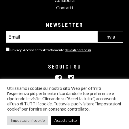
Collabora
Contatti
NEWSLETTER
Privacy: Acconsento al trattamento
dei dati personali
SEGUICI SU
Utilizziamo i cookie sul nostro sito Web per offrirti
l'esperienza più pertinente ricordando le tue preferenze e
ripetendo le visite. Cliccando su "Accetta tutto", acconsenti
all'uso di TUTTI i cookie. Tuttavia, puoi visitare "Impostazioni
© 2013- 2026 ALL RIGHTS RESERVED
cookie" per fornire un consenso controllato.
PRIVACY POLICY
Impostazioni cookie
Accetta tutto
BORN IN MAMASTUDIOS