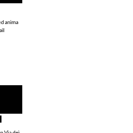
ed anima
il
in Via dei