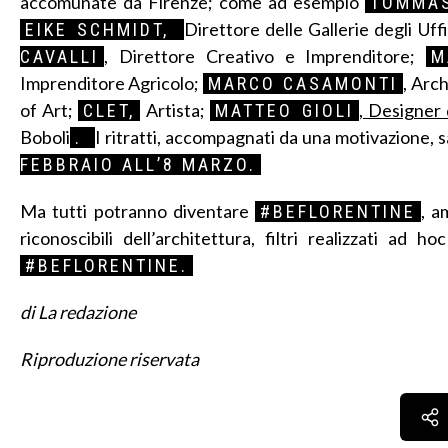
accomunate da Firenze; come ad esempio
TOMMAS
Direttore delle Gallerie degli Uffi
EIKE SCHMIDT,
, Direttore Creativo e Imprenditore;
CAVALLI
M
Imprenditore Agricolo;
, Arc
MARCO CASAMONTI
of Art;
Artista;
, Designer 
CLET,
MATTEO GIOLI
Boboli
I ritratti, accompagnati da una motivazione, 
.
FEBBRAIO ALL’8 MARZO.
Ma tutti potranno diventare
, a
#BEFLORENTINE
riconoscibili dell’architettura, filtri realizzati ad 
#BEFLORENTINE.
di La redazione
Riproduzione riservata