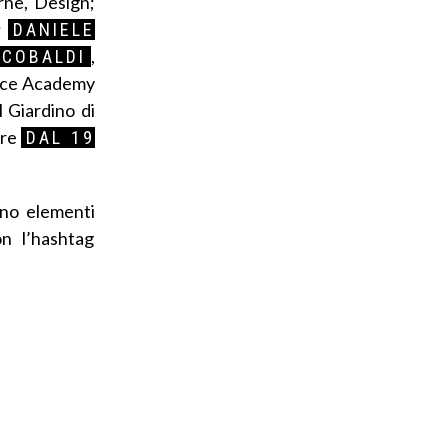
rne, Design;
;
DANIELE
,
COBALDI
ence Academy
l Giardino di
ore
DAL 19
ono elementi
con l’hashtag