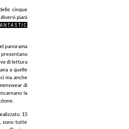
delle cinque
diversi piani
FANTASTIC
 del panorama
on presentano
ve di lettura
tana a quelle
rici ma anche
l menswear di
incarnano la
azione.
ealizzato 15
e, sono tutte