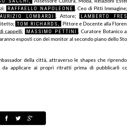
Assessore Cultura, Moda, Relazioni Este
O SACCHI,
zi;
, Ceo di Pitti Immagine
RAFFAELLO NAPOLEONE
, Attore;
AURIZIO LOMBARDI
LAMBERTO FRES
hitetto;
Pittore e Docente alla Flor
TOM RICHARDS,
di cappelli
;
, Curatore Botanico a
MASSIMO PETTINI
saranno esposti con dei monitor al secondo piano dello St
mbassador della città, attraverso le shapes che riprend
hoc da applicare ai propri ritratti prima di pubblicarli 