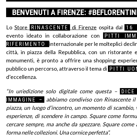
BENVENUTI A FIRENZE: #BEFLORENTIN
Lo
Store
di Firenze
ospita dal
RINASCENTE
16 
evento ideato in collaborazione con
PITTI IMM
internazionale per le molteplici dec
RIFERIMENTO
città, in piazza della Repubblica, con un ristorant
monumenti, è pronto a offrire una shopping experie
pubblico un percorso, attraverso il tema di
PITTI U
d’eccellenza.
“In un’edizione solo digitale come questa –
DICE
abbiamo condiviso con Rinascente il t
IMMAGINE –
piazza, un luogo d’incontro, un momento di scambio, vir
esperienze, di scendere in campo. Square come formul
cercare sempre, ma anche da spezzare. Square come a
forma nelle collezioni. Una cornice perfetta”.