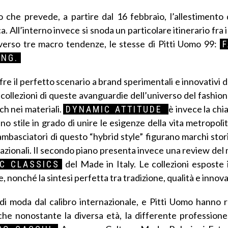
he prevede, a partire dal 16 febbraio, l’allestimento 
 All’interno invece si snoda un particolare itinerario fra i 
averso tre macro tendenze, le stesse di Pitti Uomo 99:
ING.
fre il perfetto scenario a brand sperimentali e innovativi
e collezioni di queste avanguardie dell’universo del fashi
ch nei materiali.
è invece la chia
DYNAMIC ATTITUDE
no stile in grado di unire le esigenze della vita metropoli
i ambasciatori di questo “hybrid style” figurano marchi sto
ternazionali. Il secondo piano presenta invece una review de
del Made in Italy. Le collezioni esposte 
C CLASSICS
nonché la sintesi perfetta tra tradizione, qualità e innov
 di moda dal calibro internazionale, e Pitti Uomo hanno r
e che nonostante la diversa età, la differente profession