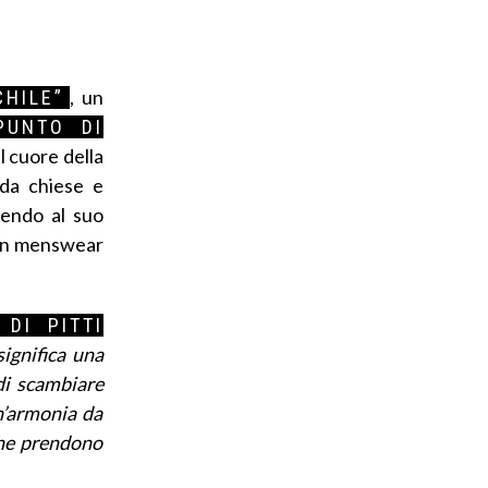
, un
CHILE”
PUNTO DI
l cuore della
rda chiese e
nendo al suo
i un menswear
DI PITTI
ignifica una
 di scambiare
n’armonia da
che prendono