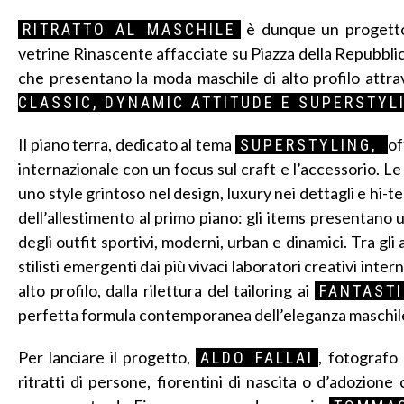
è dunque un progetto c
RITRATTO AL MASCHILE
vetrine Rinascente affacciate su Piazza della Repubblica.
che presentano la moda maschile di alto profilo attr
CLASSIC, DYNAMIC ATTITUDE E SUPERSTYL
Il piano terra, dedicato al tema
of
SUPERSTYLING,
internazionale con un focus sul craft e l’accessorio. L
uno style grintoso nel design, luxury nei dettagli e hi-te
dell’allestimento al primo piano: gli items presentano u
degli outfit sportivi, moderni, urban e dinamici. Tra gl
stilisti emergenti dai più vivaci laboratori creativi in
alto profilo, dalla rilettura del tailoring ai
FANTASTI
perfetta formula contemporanea dell’eleganza maschile, 
Per lanciare il progetto,
, fotografo
ALDO FALLAI
ritratti di persone, fiorentini di nascita o d’adozion