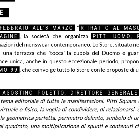
E
“
FEBBRAIO ALL’8 MARZO
RITRATTO AL MAS
, la società che organizza
AGINE
PITTI UOMO, 
linazioni del menswear contemporaneo. Lo Store, situato ne
e e una terrazza che ’tocca’ la cupola del Duomo e gua
nce unica, anche in questo eccezionale periodo, propo
, che coinvolge tutto lo Store con le proposte d
OMO 99
 AGOSTINO POLETTO, DIRETTORE GENERALE 
ema editoriale di tutte le manifestazioni. Pitti Square s
tuale o fisico, la voglia di condividere, di relazionarsi,
a geometrica perfetta, perimetro definito, simbolo di u
l quadrato, una moltiplicazione di spunti e contenuti 