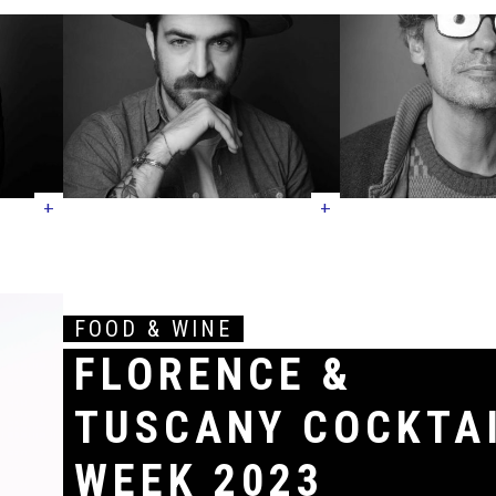
+
+
FOOD & WINE
FLORENCE &
TUSCANY COCKTA
WEEK 2023