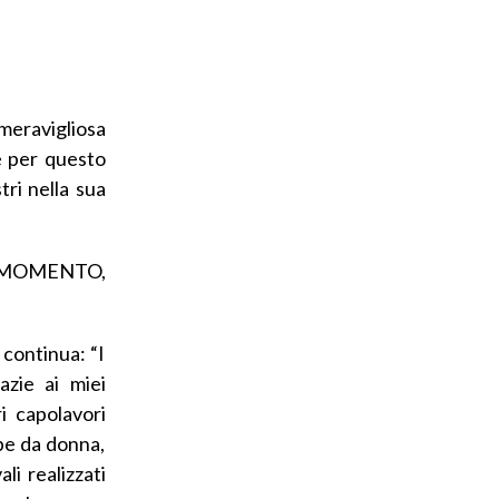
meravigliosa
e per questo
tri nella sua
L MOMENTO,
 continua: “I
azie ai miei
i capolavori
rpe da donna,
i realizzati