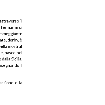
attraverso il
i fermarmi di
fiammeggiante
ate, derby, è
bella mostra!
le, nasce nel
alla Sicilia.
insegnando il
assione e la