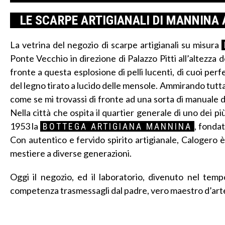
LE SCARPE ARTIGIANALI DI MANNINA 
La vetrina del negozio di scarpe artigianali su misura
Ponte Vecchio in direzione di Palazzo Pitti all’altezza 
fronte a questa esplosione di pelli lucenti, di cuoi per
del legno tirato a lucido delle mensole. Ammirando tutta 
come se mi trovassi di fronte ad una sorta di manuale de
Nella città che ospita il quartier generale di uno dei p
1953 la
, fondat
BOTTEGA ARTIGIANA MANNINA
Con autentico e fervido spirito artigianale, Calogero è
mestiere a diverse generazioni.
Oggi il negozio, ed il laboratorio, divenuto nel tempo
competenza trasmessagli dal padre, vero maestro d’arte 