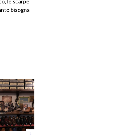
co, le scarpe
tanto bisogna
+