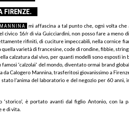
A FIRENZE.
mi affascina a tal punto che, ogni volta che 
MANNINA
del civico 16/r di via Guicciardini, non posso fare a meno d
fettamente rifiniti, di cuciture impeccabili, nella cornice 
quella varietà di francesine, code di rondine, fibbie, string
lla calzatura dal vivo, per quanti modelli sono esposti in 
iù famosi ‘calzolai’ del mondo, diventato ormai brand globa
a da Calogero Mannina, trasferitosi giovanissimo a Firenze d
 stato l’anima del laboratorio e del negozio per 60 anni, 
 ‘storico’, è portato avanti dal figlio Antonio, con la p
e di vita.