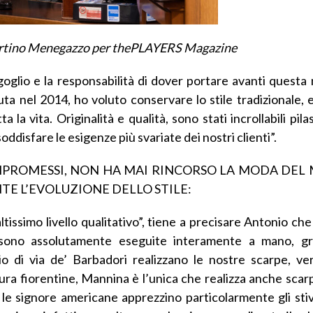
rtino Menegazzo per thePLAYERS Magazine
oglio e la responsabilità di dover portare avanti questa 
ta nel 2014, ho voluto conservare lo stile tradizionale, 
la vita. Originalità e qualità, sono stati incrollabili pilas
oddisfare le esigenze più svariate dei nostri clienti”.
OMPROMESSI, NON HA MAI RINCORSO LA MODA DE
E L’EVOLUZIONE DELLO STILE:
issimo livello qualitativo”, tiene a precisare Antonio che
é sono assolutamente eseguite interamente a mano, gr
o di via de’ Barbadori realizzano le nostre scarpe, ver
isura fiorentine, Mannina è l’unica che realizza anche sca
 signore americane apprezzino particolarmente gli stival