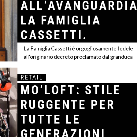
ALL’AVANGUARDIA
LA FAMIGLIA
CASSETTI.
La Famiglia Cassetti è orgogliosamente fedele
all’originario decreto proclamato dal granduca
Ferdinando I nel...
RETAIL
di thePLAYERS Magazine Redazione
MO’LOFT: STILE
RUGGENTE PER
TUTTE LE
GENERAZIONI