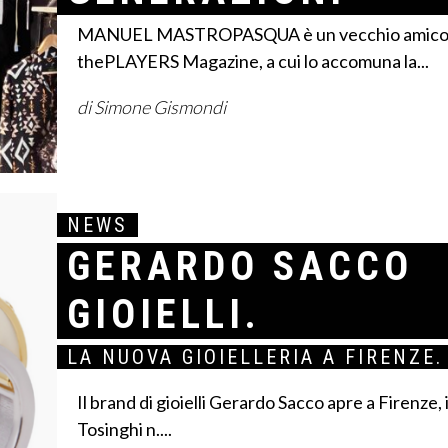
MANUEL MASTROPASQUA è un vecchio amico 
thePLAYERS Magazine, a cui lo accomuna la...
di Simone Gismondi
NEWS
GERARDO SACCO
GIOIELLI.
LA NUOVA GIOIELLERIA A FIRENZE.
Il brand di gioielli Gerardo Sacco apre a Firenze, 
Tosinghi n....