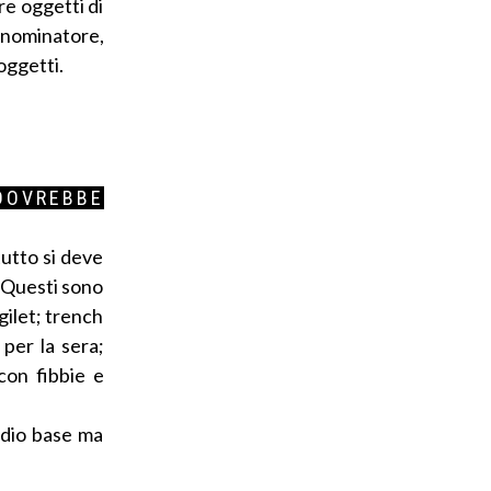
re oggetti di
enominatore,
oggetti.
DOVREBBE
utto si deve
. Questi sono
gilet; trench
per la sera;
con fibbie e
adio base ma