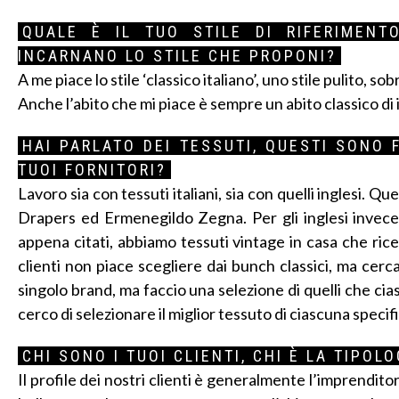
QUALE È IL TUO STILE DI RIFERIMENT
INCARNANO LO STILE CHE PROPONI?
A me piace lo stile ‘classico italiano’, uno stile pulito, 
Anche l’abito che mi piace è sempre un abito classico di im
HAI PARLATO DEI TESSUTI, QUESTI SONO 
TUOI FORNITORI?
Lavoro sia con tessuti italiani, sia con quelli inglesi. Qu
Drapers ed Ermenegildo Zegna. Per gli inglesi invece
appena citati, abbiamo tessuti vintage in casa che ricer
clienti non piace scegliere dai bunch classici, ma cerc
singolo brand, ma faccio una selezione di quelli che ci
cerco di selezionare il miglior tessuto di ciascuna specifi
CHI SONO I TUOI CLIENTI, CHI È LA TIPO
Il profile dei nostri clienti è generalmente l’imprendito