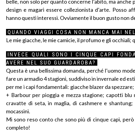
belle, non solo per quanto concerne l’abito, ma anche pe
design e magari essere collezionista d’arte. Posso a
hanno questi interessi. Ovviamente il buon gusto non de
QUANDO VIAGGI COSA NON MANCA MAI NE
Le mie giacche, le mie camicie, il profumo e gli occhiali
INVECE QUALI SONO I CINQUE CAPI FON
AVERE NEL SUO GUARDAROBA?
Questa è una bellissima domanda, perché l’uomo moderno
fare un armadio 4 stagioni, suddiviso in invernale ed e
per me i capi fondamentali: giacche blazer da spezzare; 
+ Barbour per pioggia e mezza stagione; capotti blu n
cravatte di seta, in maglia, di cashmere e shantung; 
mocassini.
Mi sono reso conto che sono più di cinque capi, però
completo!