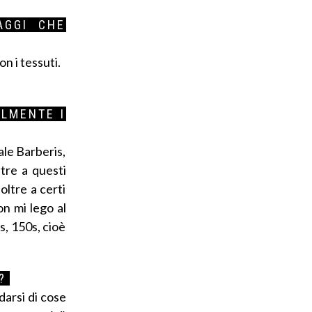
AGGI CHE
on i tessuti.
ALMENTE I
tale Barberis,
tre a questi
oltre a certi
on mi lego al
s, 150s, cioè
?
darsi di cose