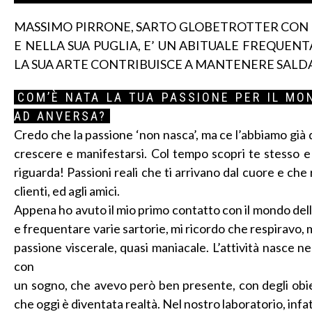
MASSIMO PIRRONE, SARTO GLOBETROTTER CON B
E NELLA SUA PUGLIA, E’ UN ABITUALE FREQUE
LA SUA ARTE CONTRIBUISCE A MANTENERE SALDA
COM’È NATA LA TUA PASSIONE PER IL MO
AD ANVERSA?
Credo che la passione ‘non nasca’, ma ce l’abbiamo già d
crescere e manifestarsi. Col tempo scopri te stesso e 
riguarda! Passioni reali che ti arrivano dal cuore e che 
clienti, ed agli amici.
Appena ho avuto il mio primo contatto con il mondo della
e frequentare varie sartorie, mi ricordo che respiravo, 
passione viscerale, quasi maniacale. L’attività nasce 
con
un sogno, che avevo però ben presente, con degli obiett
che oggi è diventata realtà. Nel nostro laboratorio, infat