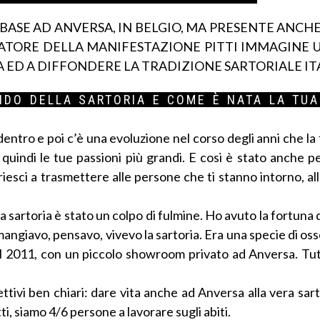
ASE AD ANVERSA, IN BELGIO, MA PRESENTE ANCH
NTATORE DELLA MANIFESTAZIONE PITTI IMMAGINE
 ED A DIFFONDERE LA TRADIZIONE SARTORIALE IT
NDO DELLA SARTORIA E COME È NATA LA TUA
entro e poi c’è una evoluzione nel corso degli anni che la
quindi le tue passioni più grandi. E cosi è stato anche p
riesci a trasmettere alle persone che ti stanno intorno, alla
 sartoria è stato un colpo di fulmine. Ho avuto la fortuna
mangiavo, pensavo, vivevo la sartoria. Era una specie di os
nel 2011, con un piccolo showroom privato ad Anversa. Tut
ivi ben chiari: dare vita anche ad Anversa alla vera sarto
ti, siamo 4/6 persone a lavorare sugli abiti.