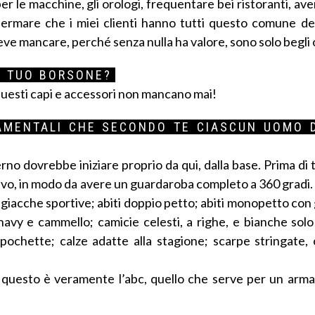
r le macchine, gli orologi, frequentare bei ristoranti, ave
ffermare che i miei clienti hanno tutti questo comune d
ve mancare, perché senza nulla ha valore, sono solo begli 
L TUO BORSONE?
; questi capi e accessori non mancano mai!
DAMENTALI CHE SECONDO TE CIASCUN UOMO 
 dovrebbe iniziare proprio da qui, dalla base. Prima di t
stivo, in modo da avere un guardaroba completo a 360 gradi
giacche sportive; abiti doppio petto; abiti monopetto con 
avy e cammello; camicie celesti, a righe, e bianche solo 
pochette; calze adatte alla stagione; scarpe stringate, 
 questo è veramente l’abc, quello che serve per un arm