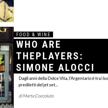
FOOD & WINE
WHO ARE
THEPLAYERS:
SIMONE ALOCCI
Dagli anni della Dolce Vita, l’Argentario è tra i lu
prediletti del jet set...
di Marta Coccoluto