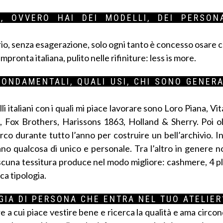
O, OVVERO HAI DEI MODELLI, DEI PERSON
sobrio, senza esagerazione, solo ogni tanto è concesso osare c
pronta italiana, pulito nelle rifiniture: less is more.
FONDAMENTALI, QUALI USI, CHI SONO GENER
elli italiani con i quali mi piace lavorare sono Loro Piana, Vi
, Fox Brothers, Harissons 1863, Holland & Sherry. Poi ol
co durante tutto l’anno per costruire un bell’archivio. In
ano qualcosa di unico e personale. Tra l’altro in genere n
ascuna tessitura produce nel modo migliore: cashmere, 4 pl
ca tipologia.
LOGIA DI PERSONA CHE ENTRA NEL TUO ATELIER
re a cui piace vestire bene e ricerca la qualità e ama circon