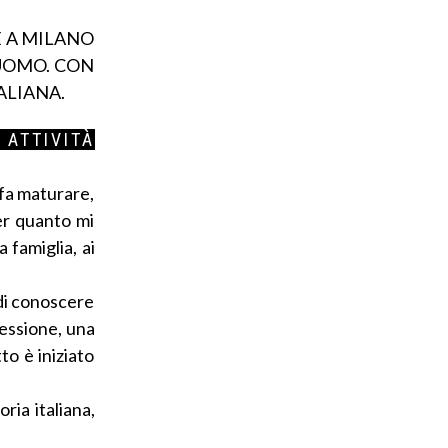
E A MILANO
 UOMO. CON
ALIANA.
 ATTIVITÀ
 fa maturare,
er quanto mi
 famiglia, ai
 di conoscere
sessione, una
to è iniziato
ria italiana,