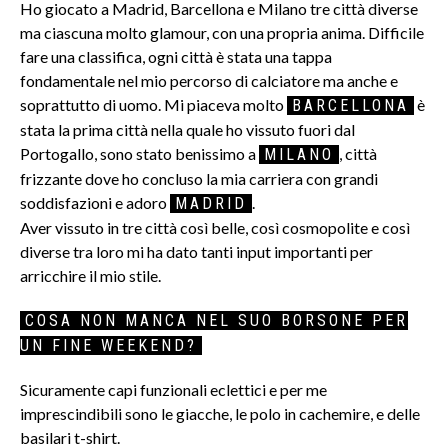
Ho giocato a Madrid, Barcellona e Milano tre città diverse
ma ciascuna molto glamour, con una propria anima. Difficile
fare una classifica, ogni città è stata una tappa
fondamentale nel mio percorso di calciatore ma anche e
soprattutto di uomo. Mi piaceva molto
è
BARCELLONA
stata la prima città nella quale ho vissuto fuori dal
Portogallo, sono stato benissimo a
, città
MILANO
frizzante dove ho concluso la mia carriera con grandi
soddisfazioni e adoro
.
MADRID
Aver vissuto in tre città così belle, così cosmopolite e così
diverse tra loro mi ha dato tanti input importanti per
arricchire il mio stile.
COSA NON MANCA NEL SUO BORSONE PER
UN FINE WEEKEND?
Sicuramente capi funzionali eclettici e per me
imprescindibili sono le giacche, le polo in cachemire, e delle
basilari t-shirt.