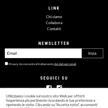
LINK
Chi siamo
Collabora
Contatti
NEWSLETTER
Privacy: Acconsento al trattamento
dei dati personali
SEGUICI SU
Utilizziamo i cookie sul nostro sito Web per offrirti
l'esperienza più pertinente ricordando le tue preferenze e
ripetendo le visite. Cliccando su "Accetta tutto", acconsenti