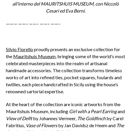
all’interno del MAURITSHUIS MUSEUM, con Niccolò
Cesari ed Eva Berni.
——— ——– ——– ——– ——–
Silvio Fiorello
proudly presents an exclusive collection for
the
Mauritshuis Museum
, bringing some of the world’s most
celebrated masterpieces into the realm of artisanal
handmade accessories. The collection transforms timeless
works of art into refined ties, pocket squares, foulards and
twillies, each piece handcrafted in Sicily using the house’s
renowned sartorial expertise.
At the heart of the collection are iconic artworks from the
Mauritshuis Museum, including
Girl with a Pearl Earring
and
View of Delft
by Johannes Vermeer,
The Goldfinch
by Carel
Fabritius,
Vase of Flowers
by Jan Davidsz de Heem and
The