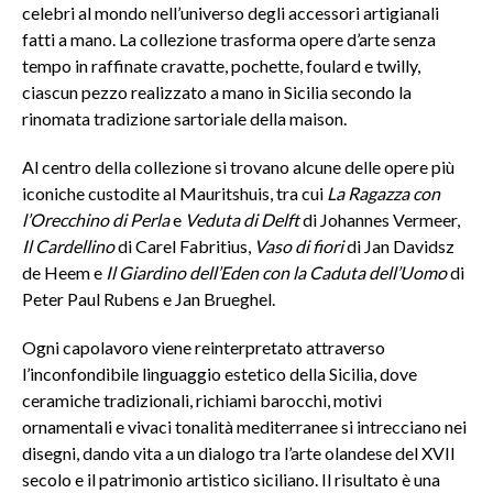
celebri al mondo nell’universo degli accessori artigianali
fatti a mano. La collezione trasforma opere d’arte senza
tempo in raffinate cravatte, pochette, foulard e twilly,
ciascun pezzo realizzato a mano in Sicilia secondo la
rinomata tradizione sartoriale della maison.
Al centro della collezione si trovano alcune delle opere più
iconiche custodite al Mauritshuis, tra cui
La Ragazza con
l’Orecchino di Perla
e
Veduta di Delft
di Johannes Vermeer,
Il Cardellino
di Carel Fabritius,
Vaso di fiori
di Jan Davidsz
de Heem e
Il Giardino dell’Eden con la Caduta dell’Uomo
di
Peter Paul Rubens e Jan Brueghel.
Ogni capolavoro viene reinterpretato attraverso
l’inconfondibile linguaggio estetico della Sicilia, dove
ceramiche tradizionali, richiami barocchi, motivi
ornamentali e vivaci tonalità mediterranee si intrecciano nei
disegni, dando vita a un dialogo tra l’arte olandese del XVII
secolo e il patrimonio artistico siciliano. Il risultato è una