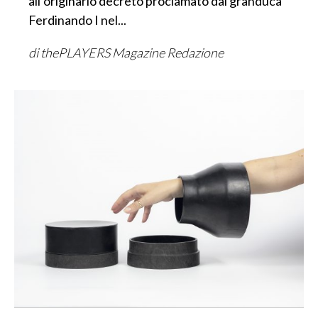
all’originario decreto proclamato dal granduca
Ferdinando I nel...
di thePLAYERS Magazine Redazione