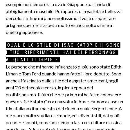
esempio non sempre si trova in Giappone parlando di
abbigliamento maschile. Poi apprezzo la varietà e bellezza
dei colori, infine mi piace moltissimo il vostro saper fare
artigiano, per certi aspetti molto vicino, molto simile a
quello giapponese.
QUAL È LO STILE DI ISAO KATO? CHI SONO
I TUOI RIFERIMENTI, HAI DEI PERSONAGGI
AI QUALI TI ISPIRI?
Le persone che mi hanno influenzato di più sono state Edith
Liman e Tom Ford quando hanno fatto il loro debutto. Sono
anche affascinato dallo stile dei gangster americani, negli
anni ’30 del secolo scorso, in piena epoca del
proibizionismo. Il film che per primo mi ha fatto conoscere
questo stile è stato C’era una volta in America, non a caso un
film italiano di un maestro del cinema quale Sergio Leone. A
me piace molto studiare le mode, ed i diversi stili, dai quali
prendere spunti, come ad esempio la street culture classica
americana. Adoro poi reinterpretare il tutto a modo mio,