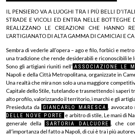
IL PENSIERO VA A LUOGHI TRA I PIÙ BELLI D’IT
STRADE E VICOLI ED ENTRA NELLE BOTTEGHE 
REALIZZANO LE CREAZIONI CHE HANNO R
L’ARTIGIANATO DI ALTA GAMMA DI CAMICIAI E C
Sembra di vederle all’opera – ago e filo, forbici e metro 
una tradizione che rende desiderabili e riconoscibili le l
Sono gli artigiani riuniti nell’
ASSOCIAZIONE LE M
Napoli e della Città Metropolitana, organizzate in Camer
Una realtà che mira non solo a una maggiore competitivit
Capitale dello Stile, tutelando e trasmettendo i saperi tra
alto profilo, valorizzando il territorio, i marchi e gli artigi
Presieduta da
, avvocato
GIANCARLO MARESCA
e arbitro di stile, Le mani di N
DELLE NOVE PORTE
generale della
, che con
SARTORIA DALCUORE
all’importanza del fatto a Napoli, di cui è tra i più autor