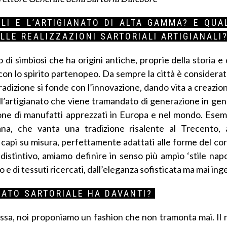
LI E L’ARTIGIANATO DI ALTA GAMMA? E QUA
ALLE REALIZZAZIONI SARTORIALI ARTIGIANALI
di simbiosi che ha origini antiche, proprie della storia e 
no con lo spirito partenopeo. Da sempre la città è considera
 tradizione si fonde con l’innovazione, dando vita a creazion
 all’artigianato che viene tramandato di generazione in ge
ione di manufatti apprezzati in Europa e nel mondo. Esemp
ana, che vanta una tradizione risalente al Trecento,
capi su misura, perfettamente adattati alle forme del cor
 distintivo, amiamo definire in senso più ampio ‘stile nap
 e di tessuti ricercati, dall’eleganza sofisticata ma mai ing
ANATO SARTORIALE HA DAVANTI?
 massa, noi proponiamo un fashion che non tramonta mai. Il