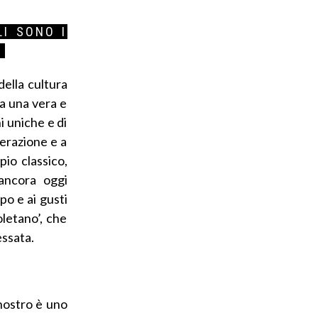
LI SONO I
?
della cultura
ta una vera e
i uniche e di
nerazione e a
io classico,
 ancora oggi
po e ai gusti
oletano’, che
essata.
 nostro è uno