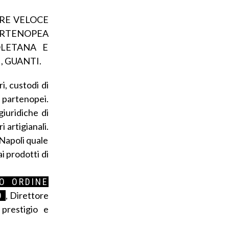
RRE VELOCE
ARTENOPEA
LETANA E
, GUANTI.
i, custodi di
e partenopei.
giuridiche di
 artigianali.
 Napoli quale
ai prodotti di
O ORDINE
, Direttore
O
prestigio e