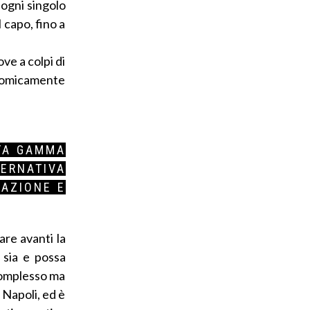
 ogni singolo
l capo, fino a
ve a colpi di
onomicamente
LTA GAMMA
TERNATIVA
IAZIONE E
are avanti la
 sia e possa
 complesso ma
 Napoli, ed è