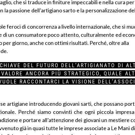
lio, che si traduce in finiture impeccabili e nella cura per
on la passione dell’artigiano sarto e la personalizzazione de
e feroci di concorrenza a livello internazionale, che si muo
giche di un consumatore poco attento, culturalmente ed ec
er giorno, anche con ottimi risultati. Perché, oltre alla
ede.
CHIAVE DEL FUTURO DELL’ARTIGIANATO DI A
VALORE ANCORA PIÙ STRATEGICO, QUALE AL
 VUOLE RACCONTARCI LA VISIONE DELL’ASSOC
se artigiane introducendo giovani sarti, che possano port
ionale. Perché siamo convinti che ogni piccola impresa
adizione e portare all’attenzione dei giovani un mestiere
venuto già in quasi tutte le imprese associate a Le Mani di