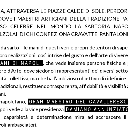
ALIA, ATTRAVERSA LE PIAZZE CALDE DI SOLE, PERCO
DOVE I MAESTRI ARTIGIANI DELLA TRADIZIONE P
ESO CELEBRE NEL MONDO LA SARTORIA NAPO
ALZOLAI, DI CHI CONFEZIONA CRAVATTE, PANTALONI
da sarto – le mani di questi veri e propri detentori di saper
oro realizzazioni, così intrise del gusto e dell’arte di viver
, che vede insieme persone fisiche e 
ANI DI NAPOLI
e d’Arte, dove siedono i rappresentanti dei diversi settori
à collettiva, ma che ha l’ambizioso obiettivo di ridefinire
dizionali, restituendo trasparenza, affidabilità e visibilità 
ani.
 napoletano,
GRAN MAESTRO DEL CAVALLERESC
apoli vede alla vice presidenza
DAMIANO ANNUNZIAT
 caparbietà e determinazione mira ad accrescere il 
evoli ambasciatori.