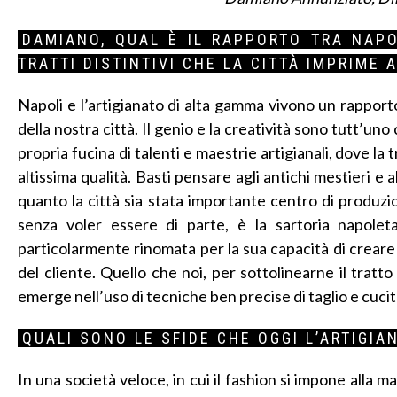
DAMIANO, QUAL È IL RAPPORTO TRA NAPO
TRATTI DISTINTIVI CHE LA CITTÀ IMPRIME 
Napoli e l’artigianato di alta gamma vivono un rapporto 
della nostra città. Il genio e la creatività sono tutt’u
propria fucina di talenti e maestrie artigianali, dove la
altissima qualità. Basti pensare agli antichi mestieri e
quanto la città sia stata importante centro di produz
senza voler essere di parte, è la sartoria napolet
particolarmente rinomata per la sua capacità di creare 
del cliente. Quello che noi, per sottolinearne il tratto
emerge nell’uso di tecniche ben precise di taglio e cucito
QUALI SONO LE SFIDE CHE OGGI L’ARTIGI
In una società veloce, in cui il fashion si impone alla