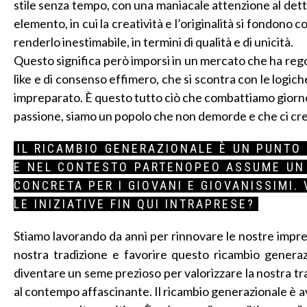
stile senza tempo, con una maniacale attenzione al dettag
elemento, in cui la creatività e l’originalità si fondono c
renderlo inestimabile, in termini di qualità e di unicità.
Questo significa però imporsi in un mercato che ha regol
like e di consenso effimero, che si scontra con le lo
impreparato. È questo tutto ciò che combattiamo giorno p
passione, siamo un popolo che non demorde e che ci cr
IL RICAMBIO GENERAZIONALE È UN PUNTO 
E NEL CONTESTO PARTENOPEO ASSUME UN 
CONCRETA PER I GIOVANI E GIOVANISSIMI.
LE INIZIATIVE FIN QUI INTRAPRESE?
Stiamo lavorando da anni per rinnovare le nostre impre
nostra tradizione e favorire questo ricambio generaz
diventare un seme prezioso per valorizzare la nostra tr
al contempo affascinante. Il ricambio generazionale è av